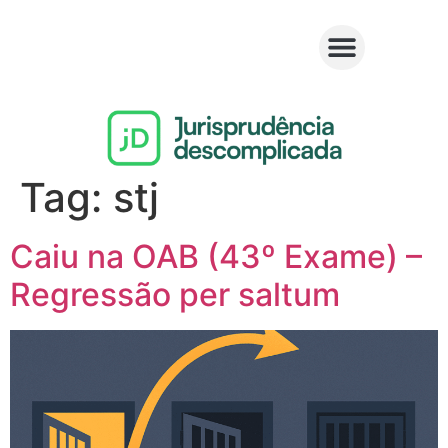
Tag:
stj
Caiu na OAB (43º Exame) –
Regressão per saltum