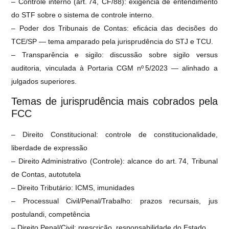
– Controle interno (art. 74, CF/88): exigência de entendimento
do STF sobre o sistema de controle interno.
– Poder dos Tribunais de Contas: eficácia das decisões do
TCE/SP — tema amparado pela jurisprudência do STJ e TCU.
– Transparência e sigilo: discussão sobre sigilo versus
auditoria, vinculada à Portaria CGM nº 5/2023 — alinhado a
julgados superiores.
Temas de jurisprudência mais cobrados pela
FCC
– Direito Constitucional: controle de constitucionalidade,
liberdade de expressão
– Direito Administrativo (Controle): alcance do art. 74, Tribunal
de Contas, autotutela
– Direito Tributário: ICMS, imunidades
– Processual Civil/Penal/Trabalho: prazos recursais, jus
postulandi, competência
– Direito Penal/Civil: prescrição, responsabilidade do Estado